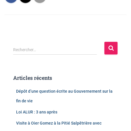
R
Rechercher…
e
c
h
e
Articles récents
r
c
Dépôt d’une question écrite au Gouvernement sur la
h
e
fin de vie
r
Loi ALUR : 3 ans après
:
Visite à Oier Gomez à la Pitié Salpêtrière avec