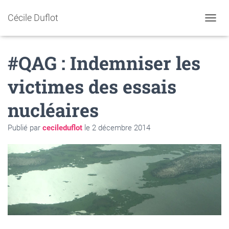
Cécile Duflot
D
É
P
#QAG : Indemniser les
L
I
E
victimes des essais
R
L
nucléaires
A
N
A
Publié par
cecileduflot
le
2 décembre 2014
V
I
G
A
T
I
O
N