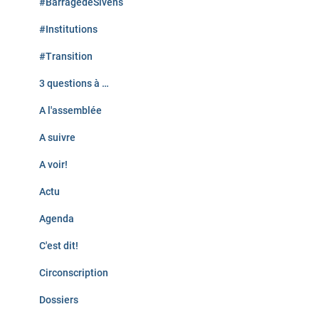
#BarragedeSivens
#Institutions
#Transition
3 questions à …
A l'assemblée
A suivre
A voir!
Actu
Agenda
C'est dit!
Circonscription
Dossiers