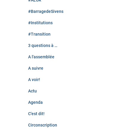
#ALUR
#BarragedeSivens
#Institutions
#Transition
3 questions à …
A l'assemblée
A suivre
A voir!
Actu
Agenda
C'est dit!
Circonscription