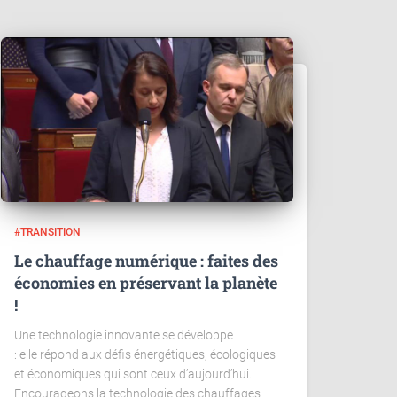
#TRANSITION
Le chauffage numérique : faites des
économies en préservant la planète
!
Une technologie innovante se développe
: elle répond aux défis énergétiques, écologiques
et économiques qui sont ceux d’aujourd’hui.
Encourageons la technologie des chauffages