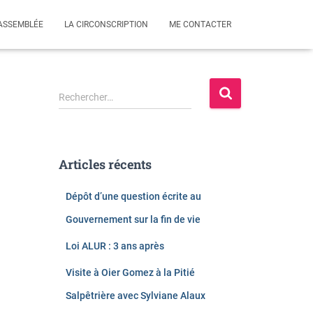
’ASSEMBLÉE
LA CIRCONSCRIPTION
ME CONTACTER
R
Rechercher…
e
c
h
e
Articles récents
r
c
Dépôt d’une question écrite au
h
e
Gouvernement sur la fin de vie
r
Loi ALUR : 3 ans après
:
Visite à Oier Gomez à la Pitié
Salpêtrière avec Sylviane Alaux